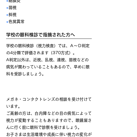
●
結膜炎
●
弱視
●
斜視
●
色覚異常
学校の眼科検診で指摘された方へ
学校の眼科検診（視力検査）では、Ａ～Ｄ判定
の4分類で評価されます（370方式）。
A判定以外は、近視、乱視、遠視、弱視などの
病気が関わっていることもあるので、早めに眼
科を受診しましょう。
コンタクトレンズ・メガネ処方
メガネ・コンタクトレンズの相談を受け付けて
います。
ご高齢の方は、白内障などの目の病気によって
視力が変動することもありますので、眼鏡屋さ
んに行く前に眼科で診察を受けましょう。
お子さまは生活環境や成長に伴い視力の変化が