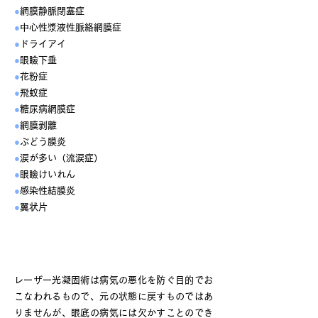
●
網膜静脈閉塞症
●
中心性漿液性脈絡網膜症
●
ドライアイ
●
眼瞼下垂
●
花粉症
●
飛蚊症
●
糖尿病網膜症
●
網膜剥離
●
ぶどう膜炎
●
涙が多い（流涙症）
●
眼瞼けいれん
●
感染性結膜炎
●
翼状片
レーザー網膜光凝固術
レーザー光凝固術は病気の悪化を防ぐ目的でお
こなわれるもので、元の状態に戻すものではあ
りませんが、眼底の病気には欠かすことのでき