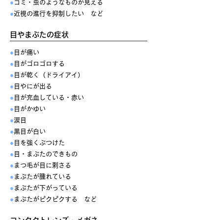
●
ゴミ・虫のようなものが見える
●
近視の進行を抑制したい など
目やまぶたの症状
●
目が痛い
●
目がゴロゴロする
●
目が乾く（ドライアイ）
●
目やにが出る
●
目が充血している・赤い
●
目がかゆい
●
涙目
●
黒目が白い
●
目を強くぶつけた
●
目・まぶたのできもの
●
まつ毛が目に刺さる
●
まぶたが腫れている
●
まぶたが下がっている
●
まぶたがピクピクする など