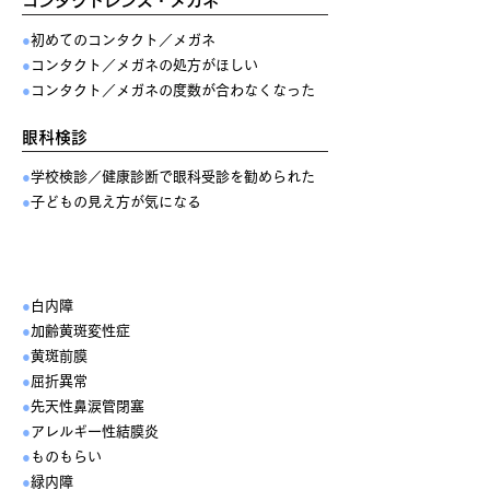
コンタクトレンズ・メガネ
●
初めてのコンタクト／メガネ
●
コンタクト／メガネの処方がほしい
●
コンタクト／メガネの度数が合わなくなった
眼科検診
●
学校検診／健康診断で眼科受診を勧められた
●
子どもの見え方が気になる
主な対象疾患
●
白内障
●
加齢黄斑変性症
●
黄斑前膜
●
屈折異常
●
先天性鼻涙管閉塞
●
アレルギー性結膜炎
●
ものもらい
●
緑内障